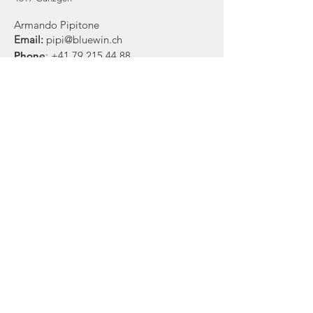
Armando Pipitone
Email:
pipi@bluewin.ch
Phone
:
+41 79 215 44 88
Willst du mehr über uns wissen? Oder
mal unser Schnuppergast sein? Oder
sogar gleich Anwärter?
Unser Zunftmeister hilft weiter!
© 2022 by Tannzapfe Zunft zu Olten |
Impressum & Datenschutzerklärung