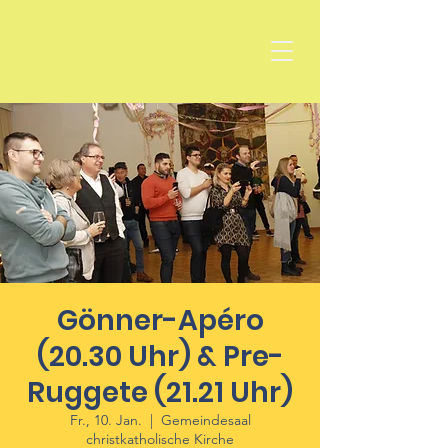
Gönner-Apéro
(20.30 Uhr) & Pre-
Ruggete (21.21 Uhr)
Fr., 10. Jan.
  |  
Gemeindesaal
christkatholische Kirche