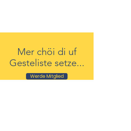
Mer chöi di uf
Gesteliste setze...
Werde Mitglied
Tannzapfe-Zunft zu Olten
Alte Poststrasse 4
4617 Gunzgen